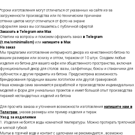
*сроки изготовления могут отличаться от указанных на сайте из-за
загруженности производства или по техническим причинам
оттенки цветов могут отличаться от фото на экране
оформляя заказ вы соглашаетесь с
публичной офертой
Заказать в Telegram или Max
Ответим на вопросы и поможем оформить заказ
в Telegram
(t.me/ominimalism)
или
напишите в Max
На заказ
Мы предлагаем изготовление интерьерного декора из качественного бетона по
вашим размерам или эскизу и оптом, тиражом от 10 штук. Создаем любые
изделия из бетона для вашего кафе или общественного пространства, включая
функциональный декор для столов: вазы, салфетницы, боксы и стаканчики для
зубочисток и другие предметы из бетона. Предусмотрена возможность
брендирования продукции вашим логотипом или другой гравировкой.
Наша команда сама занимается разработкой и производством индивидуальных
моделей и форм для уникальных проектов и имеет большой опыт производства
тиражей нестандартных изделий из бетона
Для просчета заказа и уточнения возможности изготовления
напишите нам в
Телеграм
,
указав размеры или пример изделия и тираж
Уход за изделиями
1. Изделия не боятся воды комнатной температуры. Можно протирать тряпочкой
и мягкой губкой.
Мытье в горячей воде и контакт с щелочами не рекомендуется , возможно