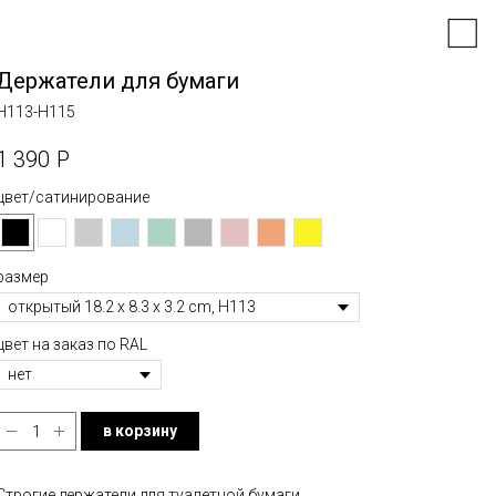
Держатели для бумаги
H113-H115
1 390
Р
цвет/сатинирование
размер
цвет на заказ по RAL
в корзину
Строгие держатели для туалетной бумаги.