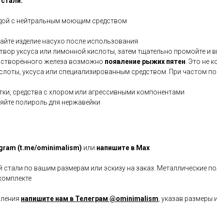
стали:
одой с нейтральным моющим средством
ирайте изделие насухо после использования
твор уксуса или лимонной кислоты, затем тщательно промойте и 
астворённого железа возможно
появление рыжих пятен
. Это не 
лоты, уксуса или специализированным средством. При частом поя
ётки, средства с хлором или агрессивными компонентами
яйте полироль для нержавейки
egram (t.me/ominimalism)
или
напишите в Max
стали по вашим размерам или эскизу на заказ. Металлические по
комплекте
вления
напишите нам в Телеграм @ominimalism
, указав размеры 