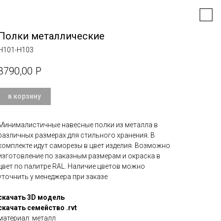
Полки металлические
H101-H103
3790,00
Р
в корзину
Минималистичные навесные полки из металла в
различных размерах для стильного хранения. В
комплекте идут саморезы в цвет изделия. Возможно
изготовление по заказным размерам и окраска в
цвет по палитре RAL. Наличие цветов можно
уточнить у менеджера при заказе
скачать 3D модель
скачать семейство .rvt
материал: металл