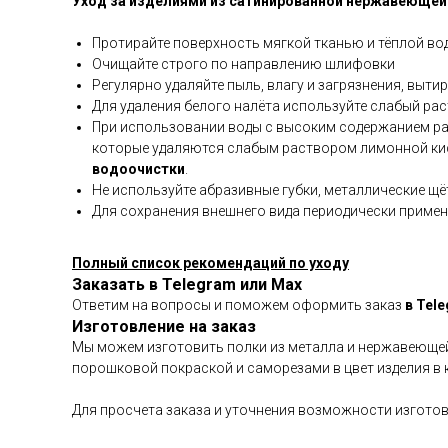
Уход за изделиями из сатинированной нержавеющей 
Протирайте поверхность мягкой тканью и тёплой в
Очищайте строго по направлению шлифовки
Регулярно удаляйте пыль, влагу и загрязнения, выт
Для удаления белого налёта используйте слабый рас
При использовании воды с высоким содержанием р
которые удаляются слабым раствором лимонной кис
водоочистки
.
Не используйте абразивные губки, металлические щ
Для сохранения внешнего вида периодически примен
Полный список рекомендаций по уходу
Заказать в Telegram или Max
Ответим на вопросы и поможем оформить заказ
в Tel
Изготовление на заказ
Мы можем изготовить полки из металла и нержавеющей 
порошковой покраской и саморезами в цвет изделия в 
Для просчета заказа и уточнения возможности изгото