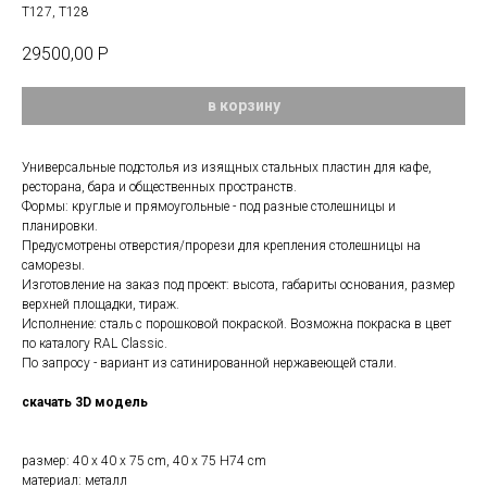
T127, T128
29500,00
Р
в корзину
Универсальные подстолья из изящных стальных пластин для кафе,
ресторана, бара и общественных пространств.
Формы: круглые и прямоугольные - под разные столешницы и
планировки.
Предусмотрены отверстия/прорези для крепления столешницы на
саморезы.
Изготовление на заказ под проект: высота, габариты основания, размер
верхней площадки, тираж.
Исполнение: сталь с порошковой покраской. Возможна покраска в цвет
по каталогу RAL Classic.
По запросу - вариант из сатинированной нержавеющей стали.
скачать 3D модель
размер: 40 x 40 x 75 cm, 40 х 75 H74 cm
материал: металл