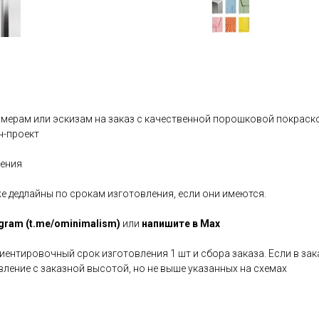
змерам или эскизам на заказ с качественной порошковой покраско
н-проект
ления
же дедлайны по срокам изготовления, если они имеются.
egram (t.me/ominimalism)
или
напишите в Max
иентировочный срок изготовления 1 шт и сбора заказа. Если в за
ление с заказной высотой, но не выше указанных на схемах