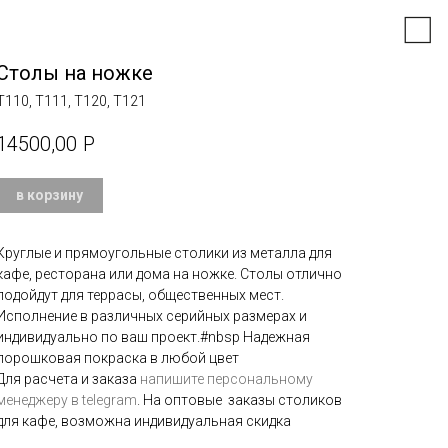
Столы на ножке
T110, Т111, Т120, Т121
14500,00
Р
в корзину
Круглые и прямоугольные столики из металла для
кафе, ресторана или дома на ножке. Столы отлично
подойдут для террасы, общественных мест.
Исполнение в различных серийных размерах и
индивидуально по ваш проект.#nbsp Надежная
порошковая покраска в любой цвет
Для расчета и заказа
напишите персональному
менеджеру в telegram
. На оптовые заказы столиков
для кафе, возможна индивидуальная скидка