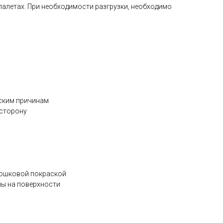
палетах. При необходимости разгрузки, необходимо
еским причинам
 сторону
рошковой покраской
ны на поверхности